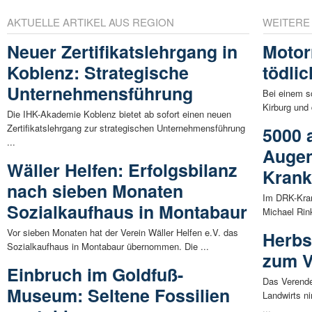
AKTUELLE ARTIKEL AUS REGION
WEITERE
Neuer Zertifikatslehrgang in
Motor
Koblenz: Strategische
tödli
Unternehmensführung
Bei einem s
Kirburg und 
Die IHK-Akademie Koblenz bietet ab sofort einen neuen
Zertifikatslehrgang zur strategischen Unternehmensführung
5000 
...
Augen
Wäller Helfen: Erfolgsbilanz
Kran
nach sieben Monaten
Im DRK-Kran
Sozialkaufhaus in Montabaur
Michael Rin
Vor sieben Monaten hat der Verein Wäller Helfen e.V. das
Herbs
Sozialkaufhaus in Montabaur übernommen. Die ...
zum V
Einbruch im Goldfuß-
Das Verende
Museum: Seltene Fossilien
Landwirts n
...