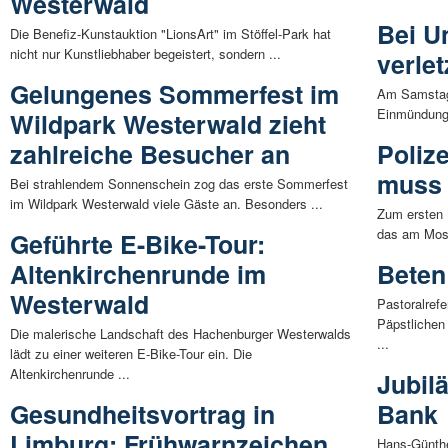
Westerwald
Bei Un
Die Benefiz-Kunstauktion "LionsArt" im Stöffel-Park hat
nicht nur Kunstliebhaber begeistert, sondern ...
verlet
Gelungenes Sommerfest im
Am Samstag,
Einmündung 
Wildpark Westerwald zieht
zahlreiche Besucher an
Poliz
muss 
Bei strahlendem Sonnenschein zog das erste Sommerfest
im Wildpark Westerwald viele Gäste an. Besonders ...
Zum ersten 
das am Mose
Geführte E-Bike-Tour:
Altenkirchenrunde im
Beten
Westerwald
Pastoralref
Päpstlichen
Die malerische Landschaft des Hachenburger Westerwalds
...
lädt zu einer weiteren E-Bike-Tour ein. Die
Altenkirchenrunde ...
Jubil
Gesundheitsvortrag in
Bank
Limburg: Frühwarnzeichen
Hans-Günthe