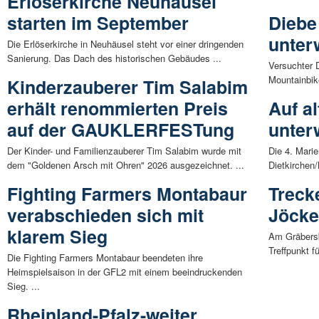
Erlöserkirche Neuhäusel
starten im September
Diebe
unter
Die Erlöserkirche in Neuhäusel steht vor einer dringenden
Sanierung. Das Dach des historischen Gebäudes ...
Versuchter D
Mountainbik
Kinderzauberer Tim Salabim
erhält renommierten Preis
Auf a
auf der GAUKLERFESTung
unter
Der Kinder- und Familienzauberer Tim Salabim wurde mit
Die 4. Marie
dem "Goldenen Arsch mit Ohren" 2026 ausgezeichnet. ...
Dietkirchen/
Fighting Farmers Montabaur
Treck
verabschieden sich mit
Jöcke
klarem Sieg
Am Gräbersb
Treffpunkt f
Die Fighting Farmers Montabaur beendeten ihre
Heimspielsaison in der GFL2 mit einem beeindruckenden
Sieg. ...
Rheinland-Pfalz-weiter