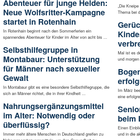
Abenteuer für junge Helden:
„Die Kneipe 
Neue Wolfsritter-Kampagne
Thema bei d
startet in Rotenhain
Gerüc
In Rotenhain beginnt nach den Sommerferien ein
Kinde
spannendes Abenteuer für Kinder im Alter von acht bis ...
verbr
Selbsthilfegruppe in
Mal ist es 
Montabaur: Unterstützung
und morgen 
für Männer nach sexueller
Bogen
Gewalt
erfol
In Montabaur gibt es eine besondere Selbsthilfegruppe, die
Im März be
sich an Männer richtet, die in ihrer Kindheit ...
eine erfolgr
Nahrungsergänzungsmittel
Senio
im Alter: Notwendig oder
beim 
überflüssig?
Einen Einbl
Immer mehr ältere Menschen in Deutschland greifen zu
und in die a