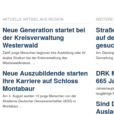
AKTUELLE ARTIKEL AUS REGION
WEITERE
Neue Generation startet bei
Straß
der Kreisverwaltung
auf d
Westerwald
gesuc
Zwölf junge Menschen beginnen ihre Ausbildung oder ihr
Am Dienstag
duales Studium bei der Kreisverwaltung des
Gemarkung L
Westerwaldkreises. ...
...
Neue Auszubildende starten
DRK M
ihre Karriere auf Schloss
665 J
Montabaur
Jahreshaup
langjährige 
Am 3. August wurden 13 junge Menschen von der
Akademie Deutscher Genossenschaften (ADG) in
Sind 
Montabaur ...
Ausla