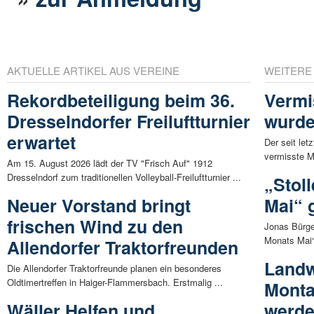
AKTUELLE ARTIKEL AUS VEREINE
WEITERE
Rekordbeteiligung beim 36.
Vermi
Dresselndorfer Freiluftturnier
wurde
erwartet
Der seit le
vermisste M
Am 15. August 2026 lädt der TV "Frisch Auf" 1912
Dresselndorf zum traditionellen Volleyball-Freiluftturnier ...
„Stol
Neuer Vorstand bringt
Mai“ 
frischen Wind zu den
Jonas Bürge
Monats Mai“.
Allendorfer Traktorfreunden
Landw
Die Allendorfer Traktorfreunde planen ein besonderes
Oldtimertreffen in Haiger-Flammersbach. Erstmalig ...
Monta
Wäller Helfen und
werd