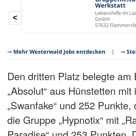
Werkstatt
Lebenshilfe im La
<
GmbH
57632 Flammersf
⇒
Mehr Westerwald Jobs entdecken
| ⇒
Ste
Den dritten Platz belegte am
„Absolut“ aus Hünstetten mit
„Swanfake“ und 252 Punkte, 
die Gruppe „Hypnotix“ mit „R
Paradise“ und 253 Punkten. 