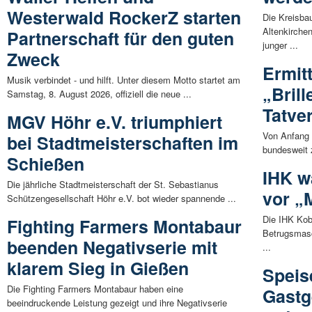
Westerwald RockerZ starten
Die Kreisba
Altenkirche
Partnerschaft für den guten
junger ...
Zweck
Ermit
Musik verbindet - und hilft. Unter diesem Motto startet am
„Bril
Samstag, 8. August 2026, offiziell die neue ...
Tatve
MGV Höhr e.V. triumphiert
Von Anfang 
bei Stadtmeisterschaften im
bundesweit z
Schießen
IHK w
Die jährliche Stadtmeisterschaft der St. Sebastianus
vor „
Schützengesellschaft Höhr e.V. bot wieder spannende ...
Die IHK Kob
Fighting Farmers Montabaur
Betrugsmasc
beenden Negativserie mit
...
klarem Sieg in Gießen
Speis
Die Fighting Farmers Montabaur haben eine
Gast
beeindruckende Leistung gezeigt und ihre Negativserie