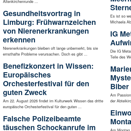
Altenkirchenrunde ...
Stern
Gesundheitsvortrag in
Es ist so w
Limburg: Frühwarnzeichen
Michaela Ab
von Nierenerkrankungen
IG Me
erkennen
Aufwi
Nierenerkrankungen bleiben oft lange unbemerkt, bis sie
Die IG Metal
ernsthafte Probleme verursachen. Doch es gibt ...
Teile des W
Benefizkonzert in Wissen:
Marien
Europäisches
Myste
Orchesterfestival für den
Biber
guten Zweck
Am Passions
Am 22. August 2026 findet im Kulturwerk Wissen das dritte
der Abteiki
europäische Orchesterfestival für den guten ...
Einwo
Falsche Polizeibeamte
Monta
täuschen Schockanrufe im
Am Montag, 