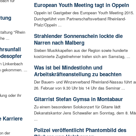
bach für
European Youth Meeting tagt in Oppeln
Oppeln ist Gastgeber des European Youth Meeting 2015.
ltung
Durchgeführt vom Partnerschaftsverband Rheinland-
Pfalz/Oppeln ...
staltung "Rhein
Strahlender Sonnenschein lockte die
he ...
Narren nach Malberg
rsunfall
Sieben Musikkapellen aus der Region sowie hunderte
odesopfer
kostümierte Zugteilnehmer trafen sich am Samstag, ...
en Linkenbach
Was ist bei Mindestlohn und
n gekommen. ...
Arbeitskräfteanstellung zu beachten
Der Bauern- und Winzerverband Rheinland-Nassau führt 
26. Februar von 9.30 Uhr bis 14 Uhr das Seminar ...
ung oder ihr
Gitarrist Stefan Gymsa in Montabaur
Zu einem besonderen Solokonzert für Gitarre lädt
Dekanatskantor Jens Schawaller am Sonntag, dem 8. Mä
 Karriere
...
Polizei veröffentlicht Phantombild des
on der