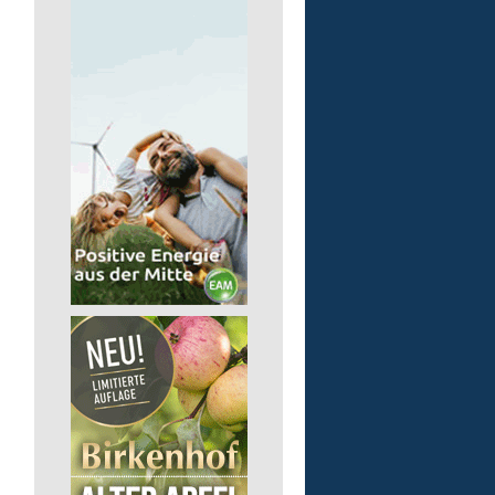
pädagogische Fachkraft
in Vollzeit
Lebenshilfe im Landkreis Altenk
GmbH
57518 Alsdorf