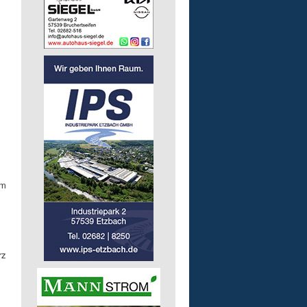
am
rz