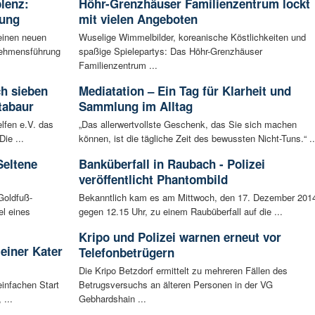
blenz:
Höhr-Grenzhäuser Familienzentrum lockt
rung
mit vielen Angeboten
einen neuen
Wuselige Wimmelbilder, koreanische Köstlichkeiten und
rnehmensführung
spaßige Spielepartys: Das Höhr-Grenzhäuser
Familienzentrum ...
ch sieben
Mediatation – Ein Tag für Klarheit und
tabaur
Sammlung im Alltag
lfen e.V. das
„Das allerwertvollste Geschenk, das Sie sich machen
ie ...
können, ist die tägliche Zeit des bewussten Nicht-Tuns.“ ..
Seltene
Banküberfall in Raubach - Polizei
veröffentlicht Phantombild
Goldfuß-
Bekanntlich kam es am Mittwoch, den 17. Dezember 201
l eines
gegen 12.15 Uhr, zu einem Raubüberfall auf die ...
Kripo und Polizei warnen erneut vor
leiner Kater
Telefonbetrügern
Die Kripo Betzdorf ermittelt zu mehreren Fällen des
infachen Start
Betrugsversuchs an älteren Personen in der VG
 ...
Gebhardshain ...