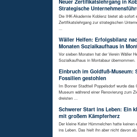
Neuer Zertifikatslehrgang in Ko
Strategische Unternehmensfüh
Die IHK-Akademie Koblenz bietet ab sofort 
Zertifikatslehrgang zur strategischen Unte
...
Wäller Helfen: Erfolgsbilanz na
Monaten Sozialkaufhaus in Mon
Vor sieben Monaten hat der Verein Wäller He
Sozialkaufhaus in Montabaur übernommen. D
Einbruch im Goldfuß-Museum: 
Fossilien gestohlen
Im Bonner Stadtteil Poppelsdorf wurde das 
Museum während einer Renovierung zum Zie
dreisten ...
Schwerer Start ins Leben: Ein k
mit großem Kämpferherz
Der kleine Kater Hümmelchen hatte keinen e
ins Leben. Das hielt ihn aber nicht davon ab,