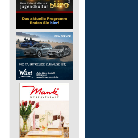
pädagogische Fachkraft
in Teilzeit
Lebenshilfe im Landkreis Altenk
GmbH
57537 Wissen