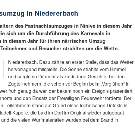
tsumzug in Niedererbach
staltern des Fastnachtsumzuges in Ninive in diesem Jahr
die sich um die Durchführung des Karnevals in
 in diesem Jahr für ihren närrischen Umzug
 Teilnehmer und Besucher strahlten um die Wette.
Niedererbach. Dazu zählte an erster Stelle, dass das Wetter
hervorragend mitspielte. Die Sonne strahlte vom Himmel
.
und sorgte so für mehr als zufriedene Gesichter bei den
Zugteilnehmern, die schon vor Beginn beim „Vorglühen“ in
 wer früh genug da war, der bekam noch ein Ereignis präsentiert,
ehörte und den Einsatz der Freiwilligen Feuerwehr forderte. Der
an Teilnehmern stand auf Grund eines technischen Defekts in
ell-Kapelle, die bald im Dorf im Original wieder aufgebaut
s und die vielen Wurfmaterialien wurden bei dem Brand in