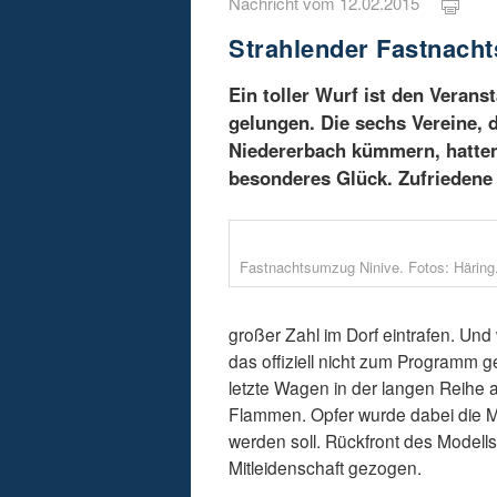
Nachricht vom 12.02.2015
Strahlender Fastnach
Ein toller Wurf ist den Veran
gelungen. Die sechs Vereine, 
Niedererbach kümmern, hatten
besonderes Glück. Zufriedene
Fastnachtsumzug Ninive. Fotos: Häring
großer Zahl im Dorf eintrafen. Und
das offiziell nicht zum Programm g
letzte Wagen in der langen Reihe 
Flammen. Opfer wurde dabei die Mod
werden soll. Rückfront des Modell
Mitleidenschaft gezogen.