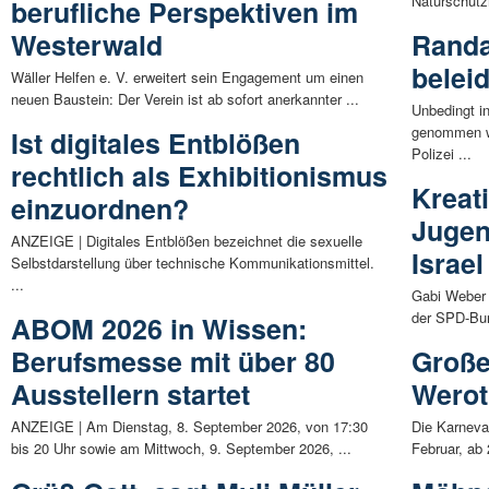
Naturschutzi
berufliche Perspektiven im
Westerwald
Randa
beleid
Wäller Helfen e. V. erweitert sein Engagement um einen
neuen Baustein: Der Verein ist ab sofort anerkannter ...
Unbedingt i
genommen we
Ist digitales Entblößen
Polizei ...
rechtlich als Exhibitionismus
Kreat
einzuordnen?
Jugen
ANZEIGE | Digitales Entblößen bezeichnet die sexuelle
Israel
Selbstdarstellung über technische Kommunikationsmittel.
...
Gabi Weber 
der SPD-Bun
ABOM 2026 in Wissen:
Berufsmesse mit über 80
Große
Ausstellern startet
Wero
ANZEIGE | Am Dienstag, 8. September 2026, von 17:30
Die Karneva
bis 20 Uhr sowie am Mittwoch, 9. September 2026, ...
Februar, ab 