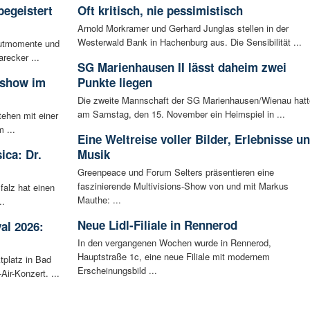
begeistert
Oft kritisch, nie pessimistisch
Arnold Morkramer und Gerhard Junglas stellen in der
Westerwald Bank in Hachenburg aus. Die Sensibilität ...
autmomente und
recker ...
SG Marienhausen II lässt daheim zwei
sshow im
Punkte liegen
Die zweite Mannschaft der SG Marienhausen/Wienau hatt
am Samstag, den 15. November ein Heimspiel in ...
tehen mit einer
 ...
Eine Weltreise voller Bilder, Erlebnisse u
ica: Dr.
Musik
Greenpeace und Forum Selters präsentieren eine
faszinierende Multivisions-Show von und mit Markus
falz hat einen
Mauthe: ...
..
Neue Lidl-Filiale in Rennerod
al 2026:
In den vergangenen Wochen wurde in Rennerod,
Hauptstraße 1c, eine neue Filiale mit modernem
tplatz in Bad
Erscheinungsbild ...
ir-Konzert. ...