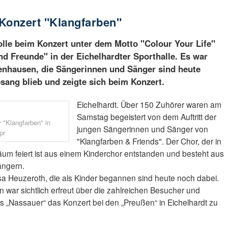
onzert "Klangfarben"
olle beim Konzert unter dem Motto "Colour Your Life"
d Freunde" in der Eichelhardter Sporthalle. Es war
senhausen, die Sängerinnen und Sänger sind heute
ang blieb und zeigte sich beim Konzert.
Eichelhardt. Über 150 Zuhörer waren am
Samstag begeistert von dem Auftritt der
 "Klangfarben" in
jungen Sängerinnen und Sänger von
pr
"Klangfarben & Friends". Der Chor, der in
äum feiert ist aus einem Kinderchor entstanden und besteht aus
ängern.
a Heuzeroth, die als Kinder begannen sind heute noch dabei.
 war sichtlich erfreut über die zahlreichen Besucher und
als „Nassauer“ das Konzert bei den „Preußen“ in Eichelhardt zu