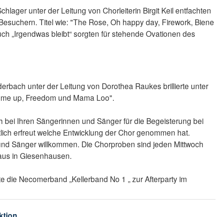
ager unter der Leitung von Chorleiterin Birgit Keil entfachten
 Besuchern. Titel wie: "The Rose, Oh happy day, Firework, Biene
h „Irgendwas bleibt“ sorgten für stehende Ovationen des
rbach unter der Leitung von Dorothea Raukes brillierte unter
se me up, Freedom und Mama Loo".
ich bei Ihren Sängerinnen und Sänger für die Begeisterung bei
htlich erfreut welche Entwicklung der Chor genommen hat.
 und Sänger willkommen. Die Chorproben sind jeden Mittwoch
aus in Giesenhausen.
te die Necomerband „Kellerband No 1 „ zur Afterparty im
ktion