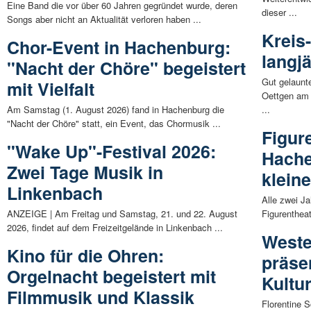
Eine Band die vor über 60 Jahren gegründet wurde, deren
dieser ...
Songs aber nicht an Aktualität verloren haben ...
Kreis
Chor-Event in Hachenburg:
langj
"Nacht der Chöre" begeistert
Gut gelaunt
mit Vielfalt
Oettgen am
Am Samstag (1. August 2026) fand in Hachenburg die
...
"Nacht der Chöre" statt, ein Event, das Chormusik ...
Figur
"Wake Up"-Festival 2026:
Hache
Zwei Tage Musik in
klein
Linkenbach
Alle zwei Ja
ANZEIGE | Am Freitag und Samstag, 21. und 22. August
Figurentheat
2026, findet auf dem Freizeitgelände in Linkenbach ...
Weste
Kino für die Ohren:
präse
Orgelnacht begeistert mit
Kultu
Filmmusik und Klassik
Florentine S