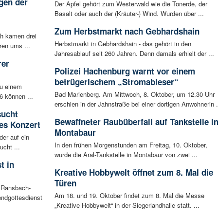
gen der
Der Apfel gehört zum Westerwald wie die Tonerde, der
i
Basalt oder auch der (Kräuter-) Wind. Wurden über ...
Zum Herbstmarkt nach Gebhardshain
ch kamen drei
Herbstmarkt in Gebhardshain - das gehört in den
ren ums ...
Jahresablauf seit 260 Jahren. Denn damals erhielt der ...
rer
Polizei Hachenburg warnt vor einem
betrügerischem „Stromableser“
zu einem
Bad Marienberg. Am Mittwoch, 8. Oktober, um 12.30 Uhr
6 können ...
erschien in der Jahnstraße bei einer dortigen Anwohnerin .
sucht
Bewaffneter Raubüberfall auf Tankstelle i
es Konzert
Montabaur
der auf ein
In den frühen Morgenstunden am Freitag, 10. Oktober,
cht ...
wurde die Aral-Tankstelle in Montabaur von zwei ...
t in
Kreative Hobbywelt öffnet zum 8. Mal die
Türen
n Ransbach-
Am 18. und 19. Oktober findet zum 8. Mal die Messe
ndgottesdienst
„Kreative Hobbywelt“ in der Siegerlandhalle statt. ...