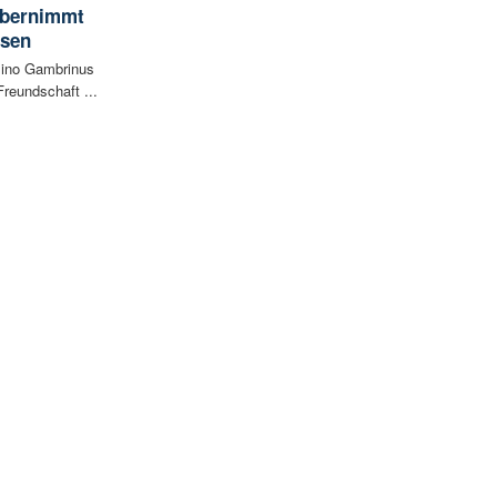
 übernimmt
usen
sino Gambrinus
reundschaft ...