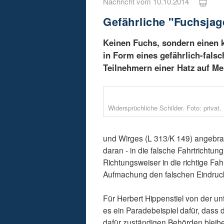
Nachricht vom 10.10.2014
Gefährliche "Fuchsjag
Keinen Fuchs, sondern einen k
in Form eines gefährlich-fals
Teilnehmern einer Hatz auf Me
Widersprüchliche Schilder. Foto: privat.
und Wirges (L 313/K 149) angebrac
daran - in die falsche Fahrtrichtun
Richtungsweiser in die richtige Fah
Aufmachung den falschen Eindruck 
Für Herbert Hippenstiel von der u
es ein Paradebeispiel dafür, dass
dafür zuständigen Behörden bleib