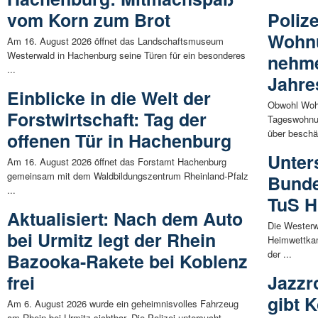
vom Korn zum Brot
Polize
Wohn
Am 16. August 2026 öffnet das Landschaftsmuseum
Westerwald in Hachenburg seine Türen für ein besonderes
nehme
...
Jahre
Einblicke in die Welt der
Obwohl Woh
Forstwirtschaft: Tag der
Tageswohnun
über beschäf
offenen Tür in Hachenburg
Unter
Am 16. August 2026 öffnet das Forstamt Hachenburg
gemeinsam mit dem Waldbildungszentrum Rheinland-Pfalz
Bunde
...
TuS H
Aktualisiert: Nach dem Auto
Die Westerw
bei Urmitz legt der Rhein
Heimwettkam
der ...
Bazooka-Rakete bei Koblenz
frei
Jazzr
gibt 
Am 6. August 2026 wurde ein geheimnisvolles Fahrzeug
am Rhein bei Urmitz sichtbar. Die Polizei untersucht ...