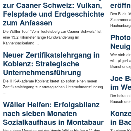
zur Caaner Schweiz: Vulkan,
eröffn
Felspfade und Erdgeschichte
Den Blick ü
Zusammenarb
zum Anfassen
Hachenburgs
Die Wäller Tour "Vom Teufelsberg zur Caaner Schweiz" ist
Photo
eine 13,2 Kilometer lange Rundwanderung im
Kannenbäckerland ...
Neuig
Neuer Zertifikatslehrgang in
Wer sich ei
will, pilger
Koblenz: Strategische
Branchenexp
Unternehmensführung
Joe B
Die IHK-Akademie Koblenz bietet ab sofort einen neuen
im We
Zertifikatslehrgang zur strategischen Unternehmensführung
...
Der bekannt
Bausch dreh
Wäller Helfen: Erfolgsbilanz
nach sieben Monaten
Konze
Sozialkaufhaus in Montabaur
in Ba
Vor sieben Monaten hat der Verein Wäller Helfen e.V. das
Zu einem Ko