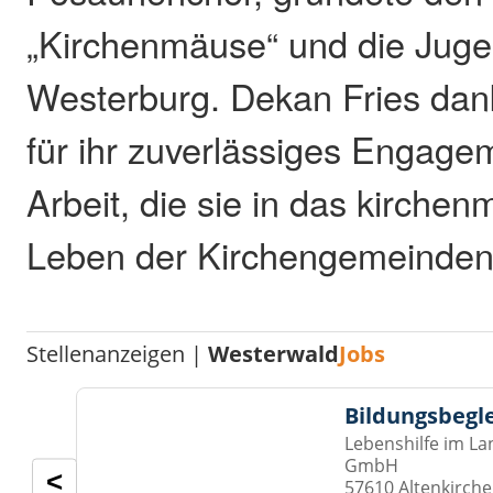
„Kirchenmäuse“ und die Jug
Westerburg. Dekan Fries dank
für ihr zuverlässiges Engagem
Arbeit, die sie in das kirchen
Leben der Kirchengemeinden i
Stellenanzeigen |
Westerwald
Jobs
Bildungsbegl
Lebenshilfe im La
GmbH
<
57610 Altenkirch