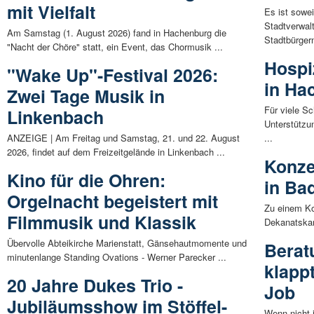
mit Vielfalt
Es ist sowe
Stadtverwal
Am Samstag (1. August 2026) fand in Hachenburg die
Stadtbürgerm
"Nacht der Chöre" statt, ein Event, das Chormusik ...
Hospi
"Wake Up"-Festival 2026:
in Ha
Zwei Tage Musik in
Für viele S
Linkenbach
Unterstützu
ANZEIGE | Am Freitag und Samstag, 21. und 22. August
...
2026, findet auf dem Freizeitgelände in Linkenbach ...
Konze
Kino für die Ohren:
in Ba
Orgelnacht begeistert mit
Zu einem Ko
Filmmusik und Klassik
Dekanatskan
Übervolle Abteikirche Marienstatt, Gänsehautmomente und
Berat
minutenlange Standing Ovations - Werner Parecker ...
klapp
20 Jahre Dukes Trio -
Job
Jubiläumsshow im Stöffel-
Wenn nicht 