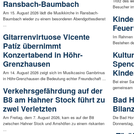
Trotz des w
Ransbach-Baumbach
Besucher im
Am 15. August 2026 lädt die Musikkirche in Ransbach-
Kinde
Baumbach wieder zu einem besonderen Abendgottesdienst
...
Feuer
Gitarrenvirtuose Vicente
Im Rahmen d
Bestehen der
Patíz übernimmt
Konzertabend in Höhr-
Kultur
Grenzhausen
Spend
Kinde
Am 14. August 2026 zeigt sich im Musikcasino Gambrinus
in Höhr-Grenzhausen die Bedeutung echter Freundschaft ...
Bei einer S
gemeinsam m
Verkehrsgefährdung auf der
B8 am Hahner Stock führt zu
Bad H
zwei Verletzten
Bilan
Am Freitag, dem 7. August 2026, kam es auf der B8
Die Bad Hon
zwischen Hahner Stock und Arnshöfen zu einem riskanten
Donnerstag, 
...