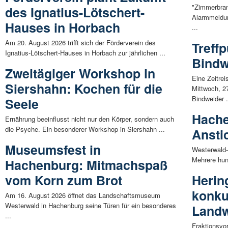
"Zimmerbran
des Ignatius-Lötschert-
Alarmmeldu
Hauses in Horbach
...
Am 20. August 2026 trifft sich der Förderverein des
Treff
Ignatius-Lötschert-Hauses in Horbach zur jährlichen ...
Bindw
Zweitägiger Workshop in
Eine Zeitre
Siershahn: Kochen für die
Mittwoch, 2
Bindweider .
Seele
Hache
Ernährung beeinflusst nicht nur den Körper, sondern auch
die Psyche. Ein besonderer Workshop in Siershahn ...
Ansti
Museumsfest in
Westerwald-
Mehrere hund
Hachenburg: Mitmachspaß
vom Korn zum Brot
Herin
konku
Am 16. August 2026 öffnet das Landschaftsmuseum
Westerwald in Hachenburg seine Türen für ein besonderes
Landw
...
Fraktionsvo