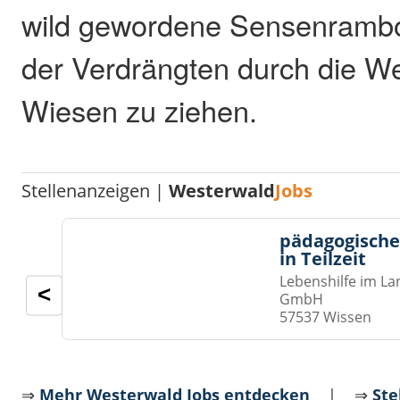
wild gewordene Sensenramb
der Verdrängten durch die W
Wiesen zu ziehen.
Stellenanzeigen |
Westerwald
Jobs
pädagogische
in Teilzeit
Lebenshilfe im La
<
GmbH
57537 Wissen
⇒
Mehr Westerwald Jobs entdecken
| ⇒
Ste