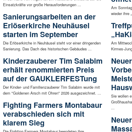
Einsatzkräfte vor große Herausforderungen ...
Am Sonntag,
wieder ihre 
Sanierungsarbeiten an der
Erlöserkirche Neuhäusel
Treff
starten im September
„HaKi
Die Erlöserkirche in Neuhäusel steht vor einer dringenden
Am Mittwoch
Sanierung. Das Dach des historischen Gebäudes ...
Kirmes-Jungs
Kinderzauberer Tim Salabim
Neue
erhält renommierten Preis
Vorbe
auf der GAUKLERFESTung
Meist
Hausw
Der Kinder- und Familienzauberer Tim Salabim wurde mit
dem "Goldenen Arsch mit Ohren" 2026 ausgezeichnet. ...
Sie wollen e
Großhaushal
Fighting Farmers Montabaur
...
verabschieden sich mit
Neuer
klarem Sieg
Massa
Die Fighting Farmers Montabaur beendeten ihre