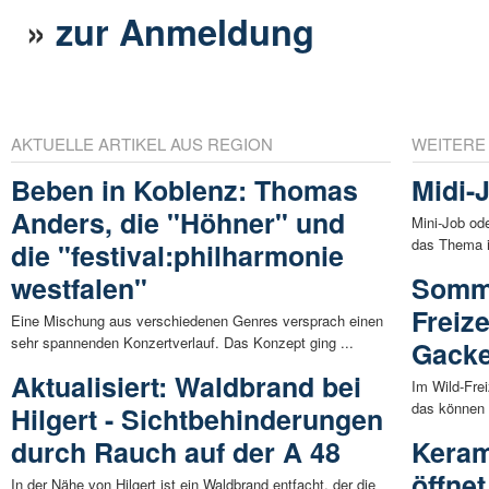
»
zur Anmeldung
AKTUELLE ARTIKEL AUS REGION
WEITERE
Beben in Koblenz: Thomas
Midi-
Anders, die "Höhner" und
Mini-Job ode
das Thema i
die "festival:philharmonie
westfalen"
Somme
Freiz
Eine Mischung aus verschiedenen Genres versprach einen
sehr spannenden Konzertverlauf. Das Konzept ging ...
Gack
Aktualisiert: Waldbrand bei
Im Wild-Fre
das können 
Hilgert - Sichtbehinderungen
durch Rauch auf der A 48
Keram
öffne
In der Nähe von Hilgert ist ein Waldbrand entfacht, der die