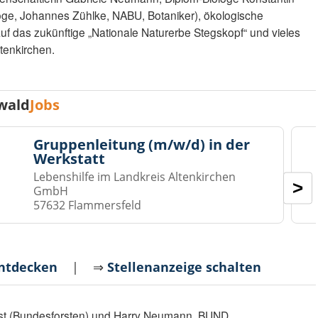
loge, Johannes Zühlke, NABU, Botaniker), ökologische
uf das zukünftige „Nationale Naturerbe Stegskopf“ und vieles
tenkirchen.
wald
Jobs
Gruppenleitung (m/w/d) in der
Werkstatt
Lebenshilfe im Landkreis Altenkirchen
>
GmbH
57632 Flammersfeld
entdecken
| ⇒
Stellenanzeige schalten
Hast (Bundesforsten) und Harry Neumann, BUND