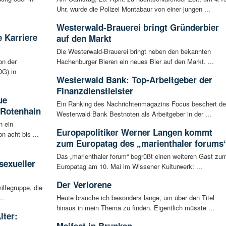
Uhr, wurde die Polizei Montabaur von einer jungen ...
Westerwald-Brauerei bringt Gründerbier
 Karriere
auf den Markt
Die Westerwald-Brauerei bringt neben den bekannten
on der
Hachenburger Bieren ein neues Bier auf den Markt. ...
G) in
Westerwald Bank: Top-Arbeitgeber der
Finanzdienstleister
ue
Ein Ranking des Nachrichtenmagazins Focus beschert de
 Rotenhain
Westerwald Bank Bestnoten als Arbeitgeber in der ...
n ein
Europapolitiker Werner Langen kommt
n acht bis ...
zum Europatag des „marienthaler forums
:
Das „marienthaler forum“ begrüßt einen weiteren Gast zu
sexueller
Europatag am 10. Mai im Wissener Kulturwerk: ...
Der Verlorene
ilfegruppe, die
..
Heute brauche ich besonders lange, um über den Titel
hinaus in mein Thema zu finden. Eigentlich müsste ...
lter: