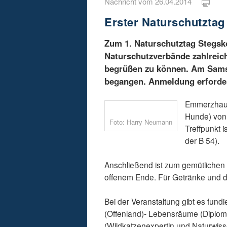
Nachricht vom 26.04.2014
Erster Naturschutztag
Zum 1. Naturschutztag Stegsko
Naturschutzverbände zahlreic
begrüßen zu können. Am Samst
begangen. Anmeldung erforder
Emmerzhause
Hunde) von 
Foto: Harry Neumann
Treffpunkt 
der B 54).
Anschließend ist zum gemütlichen
offenem Ende. Für Getränke und da
Bei der Veranstaltung gibt es fund
(Offenland)- Lebensräume (Diplom
(Wildkatzenexpertin und Naturwiss