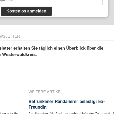
Kostenlos anmelden
WSLETTER
etter erhalten Sie täglich einen Überblick über die
m Westerwaldkreis.
WEITERE ARTIKEL
Betrunkener Randalierer belästigt Ex-
Freundin
ung oder ihr
Am Samstag, 26. April, zu nachtschlafender Zeit, um 4.1