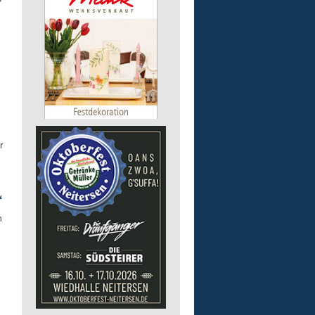
r
“
m