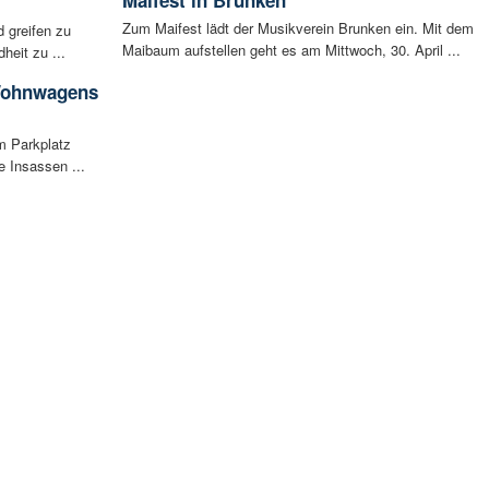
Maifest in Brunken
Zum Maifest lädt der Musikverein Brunken ein. Mit dem
 greifen zu
Maibaum aufstellen geht es am Mittwoch, 30. April ...
eit zu ...
 Wohnwagens
m Parkplatz
 Insassen ...