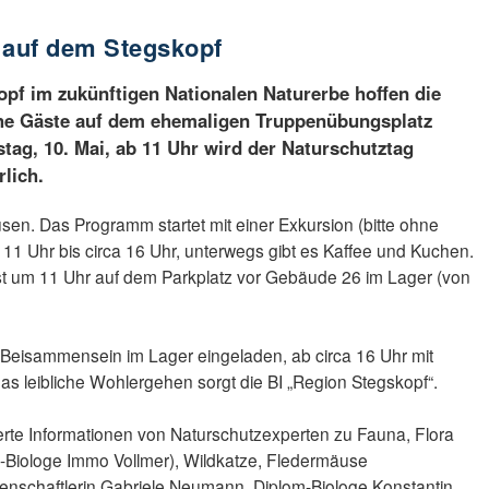
 auf dem Stegskopf
pf im zukünftigen Nationalen Naturerbe hoffen die
he Gäste auf dem ehemaligen Truppenübungsplatz
ag, 10. Mai, ab 11 Uhr wird der Naturschutztag
lich.
n. Das Programm startet mit einer Exkursion (bitte ohne
11 Uhr bis circa 16 Uhr, unterwegs gibt es Kaffee und Kuchen.
ist um 11 Uhr auf dem Parkplatz vor Gebäude 26 im Lager (von
 Beisammensein im Lager eingeladen, ab circa 16 Uhr mit
s leibliche Wohlergehen sorgt die BI „Region Stegskopf“.
ierte Informationen von Naturschutzexperten zu Fauna, Flora
-Biologe Immo Vollmer), Wildkatze, Fledermäuse
enschaftlerin Gabriele Neumann, Diplom-Biologe Konstantin