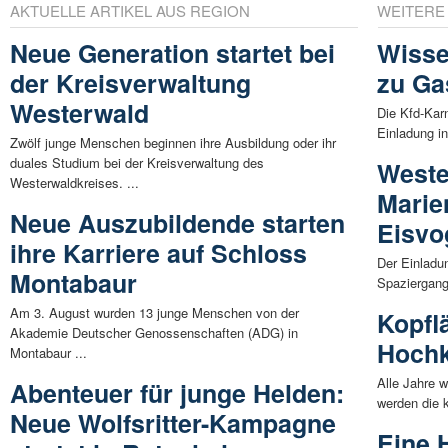
AKTUELLE ARTIKEL AUS REGION
WEITERE
Neue Generation startet bei
Wisse
der Kreisverwaltung
zu Ga
Westerwald
Die Kfd-Karn
Einladung i
Zwölf junge Menschen beginnen ihre Ausbildung oder ihr
duales Studium bei der Kreisverwaltung des
Weste
Westerwaldkreises. ...
Marie
Neue Auszubildende starten
Eisvo
ihre Karriere auf Schloss
Der Einladu
Montabaur
Spaziergang
Am 3. August wurden 13 junge Menschen von der
Kopfl
Akademie Deutscher Genossenschaften (ADG) in
Hochk
Montabaur ...
Alle Jahre 
Abenteuer für junge Helden:
werden die 
Neue Wolfsritter-Kampagne
Eine 