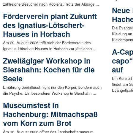
zahlreiche Besucher nach Koblenz. Trotz der Absage ...
Neue 
Förderverein plant Zukunft
Hach
des Ignatius-Lötschert-
Die Evangel
Hauses in Horbach
Kleidung an
Kleiderspend
Am 20. August 2026 trifft sich der Förderverein des
Ignatius-Lötschert-Hauses in Horbach zur jährlichen ...
A-Cap
Zweitägiger Workshop in
capo“
Siershahn: Kochen für die
auf
Seele
Ein Konzert
findet am S
Ernährung beeinflusst nicht nur den Körper, sondern auch
Evangelisch
die Psyche. Ein besonderer Workshop in Siershahn ...
Museumsfest in
Hachenburg: Mitmachspaß
vom Korn zum Brot
Am 16. August 2026 öffnet das Landschaftsmuseum