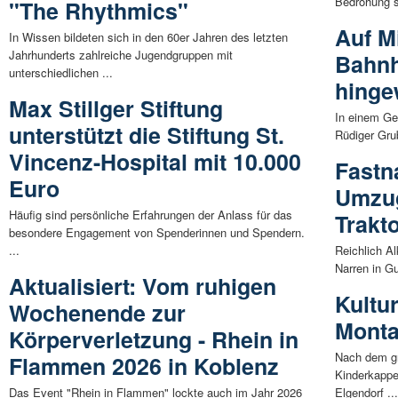
Bedrohung si
"The Rhythmics"
Auf M
In Wissen bildeten sich in den 60er Jahren des letzten
Jahrhunderts zahlreiche Jugendgruppen mit
Bahnh
unterschiedlichen ...
hinge
Max Stillger Stiftung
In einem Ge
unterstützt die Stiftung St.
Rüdiger Gru
Vincenz-Hospital mit 10.000
Fastn
Euro
Umzu
Häufig sind persönliche Erfahrungen der Anlass für das
Trakt
besondere Engagement von Spenderinnen und Spendern.
...
Reichlich Al
Narren in G
Aktualisiert: Vom ruhigen
Kultu
Wochenende zur
Monta
Körperverletzung - Rhein in
Nach dem gr
Flammen 2026 in Koblenz
Kinderkappe
Das Event "Rhein in Flammen" lockte auch im Jahr 2026
Elgendorf ..