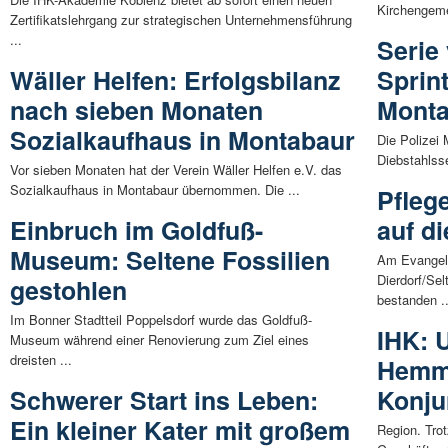
Kirchengeme
Zertifikatslehrgang zur strategischen Unternehmensführung
...
Serie
Wäller Helfen: Erfolgsbilanz
Sprin
nach sieben Monaten
Mont
Sozialkaufhaus in Montabaur
Die Polizei 
Diebstahlsse
Vor sieben Monaten hat der Verein Wäller Helfen e.V. das
Sozialkaufhaus in Montabaur übernommen. Die ...
Pfleg
Einbruch im Goldfuß-
auf di
Museum: Seltene Fossilien
Am Evangel
Dierdorf/Sel
gestohlen
bestanden ..
Im Bonner Stadtteil Poppelsdorf wurde das Goldfuß-
IHK: U
Museum während einer Renovierung zum Ziel eines
dreisten ...
Hemmn
Schwerer Start ins Leben:
Konju
Ein kleiner Kater mit großem
Region. Trot