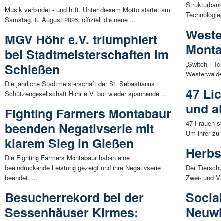
Strukturban
Musik verbindet - und hilft. Unter diesem Motto startet am
Technologiep
Samstag, 8. August 2026, offiziell die neue ...
Weste
MGV Höhr e.V. triumphiert
Mont
bei Stadtmeisterschaften im
„Switch – Ic
Schießen
Westerwälde
Die jährliche Stadtmeisterschaft der St. Sebastianus
47 Li
Schützengesellschaft Höhr e.V. bot wieder spannende ...
und a
Fighting Farmers Montabaur
47 Frauen s
beenden Negativserie mit
Um ihrer zu
klarem Sieg in Gießen
Herbs
Die Fighting Farmers Montabaur haben eine
beeindruckende Leistung gezeigt und ihre Negativserie
Der Tiersch
beendet. ...
Zwei- und Vi
Besucherrekord bei der
Socia
Sessenhäuser Kirmes:
Neuw