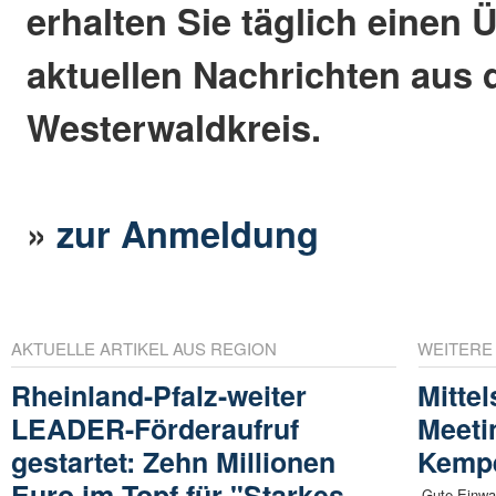
erhalten Sie täglich einen 
aktuellen Nachrichten aus
Westerwaldkreis.
»
zur Anmeldung
AKTUELLE ARTIKEL AUS REGION
WEITERE
Rheinland-Pfalz-weiter
Mitte
LEADER-Förderaufruf
Meeti
gestartet: Zehn Millionen
Kempe
Euro im Topf für "Starkes
„Gute Einwa