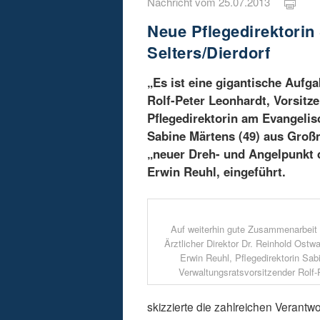
Nachricht vom 25.07.2013
Neue Pflegedirektori
Selters/Dierdorf
„Es ist eine gigantische Aufg
Rolf-Peter Leonhardt, Vorsitz
Pflegedirektorin am Evangelis
Sabine Märtens (49) aus Großm
„neuer Dreh- und Angelpunkt 
Erwin Reuhl, eingeführt.
Auf weiterhin gute Zusammenarbeit 
Ärztlicher Direktor Dr. Reinhold Ostw
Erwin Reuhl, Pflegedirektorin Sa
Verwaltungsratsvorsitzender Rolf-
skizzierte die zahlreichen Verant