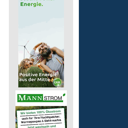
Auslieferungsfahrer/-in
für Mittagessen