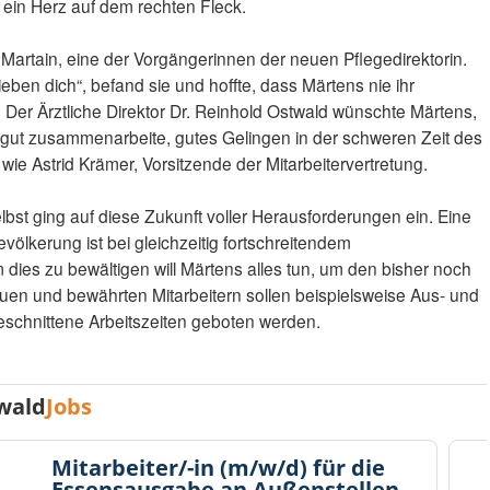
ein Herz auf dem rechten Fleck.
 Martain, eine der Vorgängerinnen der neuen Pflegedirektorin.
eben dich“, befand sie und hoffte, dass Märtens nie ihr
 Der Ärztliche Direktor Dr. Reinhold Ostwald wünschte Märtens,
en gut zusammenarbeite, gutes Gelingen in der schweren Zeit des
e Astrid Krämer, Vorsitzende der Mitarbeitervertretung.
lbst ging auf diese Zukunft voller Herausforderungen ein. Eine
völkerung ist bei gleichzeitig fortschreitendem
dies zu bewältigen will Märtens alles tun, um den bisher noch
uen und bewährten Mitarbeitern sollen beispielsweise Aus- und
eschnittene Arbeitszeiten geboten werden.
wald
Jobs
Mitarbeiter/-in (m/w/d) für die
Essensausgabe an Außenstellen