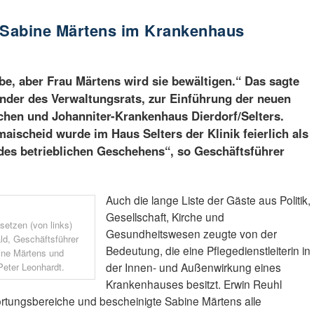
n Sabine Märtens im Krankenhaus
abe, aber Frau Märtens wird sie bewältigen.“ Das sagte
ender des Verwaltungsrats, zur Einführung der neuen
chen und Johanniter-Krankenhaus Dierdorf/Selters.
aischeid wurde im Haus Selters der Klinik feierlich als
des betrieblichen Geschehens“, so Geschäftsführer
Auch die lange Liste der Gäste aus Politik,
Gesellschaft, Kirche und
setzen (von links)
Gesundheitswesen zeugte von der
ald, Geschäftsführer
Bedeutung, die eine Pflegedienstleiterin in
bine Märtens und
der Innen- und Außenwirkung eines
Peter Leonhardt.
Krankenhauses besitzt. Erwin Reuhl
wortungsbereiche und bescheinigte Sabine Märtens alle