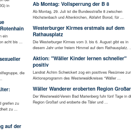
Ab Montag: Vollsperrung der B 8
G) in
Ab Montag, 29. Juli ist die Bundesstraße 8 zwischen
Höchstenbach und Altenkirchen, Abfahrt Borod, für ...
ue
Westerburger Kirmes erstmals auf dem
 Rotenhain
Rathausplatz
n ein
n acht bis ...
Die Westerburger Kirmes vom 3. bis 6. August gibt es in
diesem Jahr unter freiem Himmel auf dem Rathausplatz. .
:
Aktion: "Wäller Kinder lernen schneller"
sexueller
positiv
Landrat Achim Schwickert zog ein positives Resümee zu
ilfegruppe, die
Aktionsprogramm des Westerwaldkreises "Wäller ...
..
Wäller Wanderer eroberten Region Großar
lter:
Der Westerwald-Verein Bad Marienberg fuhr fünf Tage in d
Region Großarl und eroberte die Täler und ...
 greifen zu
eit zu ...
g auf der