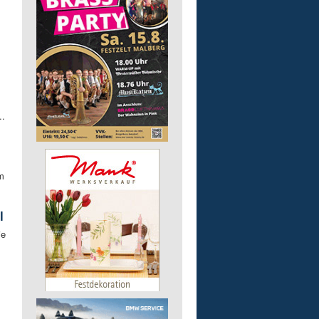
..
m
l
ie