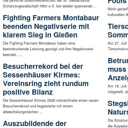
Fools
Die jährliche Stadtmeisterschaft der St. Sebastianus
Schützengesellschaft Höhr e.V. bot wieder spannende ...
Noch genieß
kulturellen 
Fighting Farmers Montabaur
beenden Negativserie mit
Tiers
klarem Sieg in Gießen
Somm
Die Fighting Farmers Montabaur haben eine
Am 27. Juli
beeindruckende Leistung gezeigt und ihre Negativserie
Tierschutzve
beendet. ...
Betru
Besucherrekord bei der
muss 
Sessenhäuser Kirmes:
Anzei
Vereinsring zieht rundum
Am 18. Juli
positive Bilanz
mitgeteilt, 
Die Sessenhäuser Kirmes 2026 verzeichnete einen neuen
Stegs
Besucherrekord und begeisterte mit einem
Natur
abwechslungsreichen ...
Die Struktu
Auszubildende der
die Ausweis