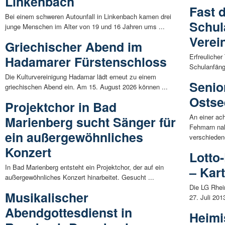
Linkenbach
Fast d
Bei einem schweren Autounfall in Linkenbach kamen drei
Schul
junge Menschen im Alter von 19 und 16 Jahren ums ...
Verei
Griechischer Abend im
Erfreulicher
Hadamarer Fürstenschloss
Schulanfänge
Die Kulturvereinigung Hadamar lädt erneut zu einem
Senio
griechischen Abend ein. Am 15. August 2026 können ...
Ostse
Projektchor in Bad
An einer ach
Marienberg sucht Sänger für
Fehmarn na
ein außergewöhnliches
verschieden
Konzert
Lotto
In Bad Marienberg entsteht ein Projektchor, der auf ein
– Kar
außergewöhnliches Konzert hinarbeitet. Gesucht ...
Die LG Rhei
Musikalischer
27. Juli 201
Abendgottesdienst in
Heimi