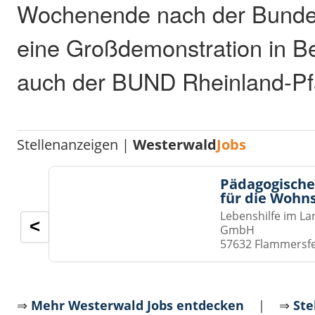
Wochenende nach der Bundes
eine Großdemonstration in Be
auch der BUND Rheinland-Pfal
Stellenanzeigen |
Westerwald
Jobs
Pädagogische
für die Wohn
Lebenshilfe im La
<
GmbH
57632 Flammersf
⇒
Mehr Westerwald Jobs entdecken
| ⇒
Ste