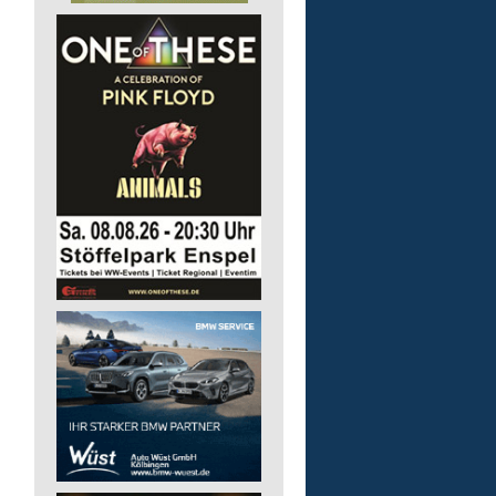
Bildungsbegleitung (m/
Lebenshilfe im Landkreis Altenk
GmbH
57610 Altenkirchen (Westerwald