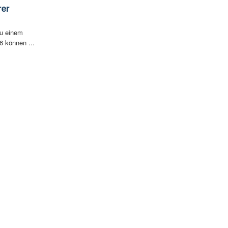
rer
zu einem
6 können ...