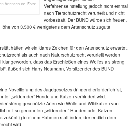
en Artenschutz. Foto:
Verfahrenseinstellung jedoch nicht einmal
nach Tierschutzrecht verurteilt und nicht
vorbestraft. Der BUND würde sich freuen,
 Höhe von 3.500 € wenigstens dem Artenschutz zugute
ität hätten wir ein klares Zeichen für den Artenschutz erwartet.
chutzrecht als auch nach Naturschutzrecht verurteilt werden
 klar geworden, dass das Erschießen eines Wolfes als streng
t ist“, äußert sich Harry Neumann, Vorsitzender des BUND
ine Novellierung des Jagdgesetzes dringend erforderlich ist,
nnter „wildernder“ Hunde und Katzen verhindert wird.
der streng geschützte Arten wie Wölfe und Wildkatzen von
lich mit so genannten „wildernden“ Hunden oder Katzen
 zukünftig in einem Rahmen stattfinden, der endlich dem
recht wird.