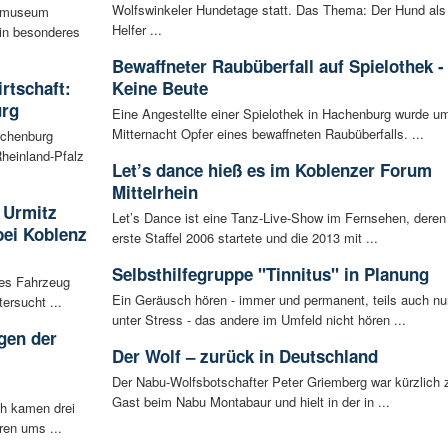
Wolfswinkeler Hundetage statt. Das Thema: Der Hund als
tsmuseum
Helfer ...
ein besonderes
Bewaffneter Raubüberfall auf Spielothek -
irtschaft:
Keine Beute
urg
Eine Angestellte einer Spielothek in Hachenburg wurde u
Mitternacht Opfer eines bewaffneten Raubüberfalls. ...
achenburg
heinland-Pfalz
Let’s dance hieß es im Koblenzer Forum
Mittelrhein
 Urmitz
Let’s Dance ist eine Tanz-Live-Show im Fernsehen, deren
bei Koblenz
erste Staffel 2006 startete und die 2013 mit ...
Selbsthilfegruppe "Tinnitus" in Planung
les Fahrzeug
Ein Geräusch hören - immer und permanent, teils auch nu
ersucht ...
unter Stress - das andere im Umfeld nicht hören ...
gen der
Der Wolf – zurück in Deutschland
i
Der Nabu-Wolfsbotschafter Peter Griemberg war kürzlich 
Gast beim Nabu Montabaur und hielt in der in ...
ch kamen drei
ren ums ...