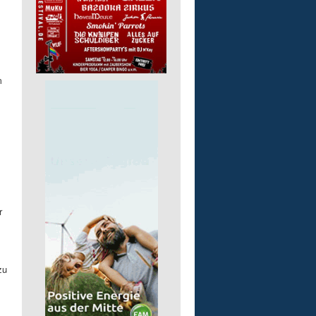
m
r
zu