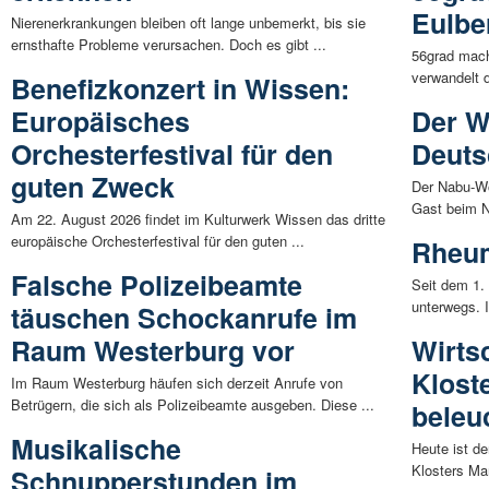
Eulbe
Nierenerkrankungen bleiben oft lange unbemerkt, bis sie
ernsthafte Probleme verursachen. Doch es gibt ...
56grad mach
verwandelt d
Benefizkonzert in Wissen:
Europäisches
Der W
Orchesterfestival für den
Deuts
guten Zweck
Der Nabu-Wo
Gast beim Na
Am 22. August 2026 findet im Kulturwerk Wissen das dritte
europäische Orchesterfestival für den guten ...
Rheum
Falsche Polizeibeamte
Seit dem 1.
unterwegs. 
täuschen Schockanrufe im
Raum Westerburg vor
Wirts
Klost
Im Raum Westerburg häufen sich derzeit Anrufe von
Betrügern, die sich als Polizeibeamte ausgeben. Diese ...
beleu
Musikalische
Heute ist de
Klosters Mar
Schnupperstunden im