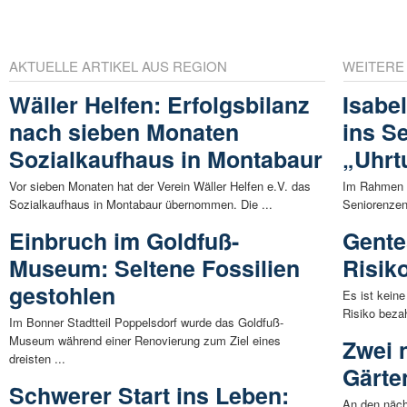
AKTUELLE ARTIKEL AUS REGION
WEITERE
Wäller Helfen: Erfolgsbilanz
Isabe
nach sieben Monaten
ins S
Sozialkaufhaus in Montabaur
„Uhrt
Vor sieben Monaten hat der Verein Wäller Helfen e.V. das
Im Rahmen d
Sozialkaufhaus in Montabaur übernommen. Die ...
Seniorenzen
Einbruch im Goldfuß-
Gente
Museum: Seltene Fossilien
Risik
gestohlen
Es ist kein
Risiko bezah
Im Bonner Stadtteil Poppelsdorf wurde das Goldfuß-
Museum während einer Renovierung zum Ziel eines
Zwei 
dreisten ...
Gärte
Schwerer Start ins Leben:
An den näch