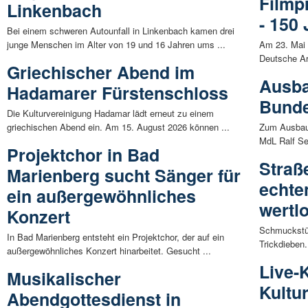
Filmp
Linkenbach
- 150
Bei einem schweren Autounfall in Linkenbach kamen drei
junge Menschen im Alter von 19 und 16 Jahren ums ...
Am 23. Mai 
Deutsche Ar
Griechischer Abend im
Ausba
Hadamarer Fürstenschloss
Bunde
Die Kulturvereinigung Hadamar lädt erneut zu einem
griechischen Abend ein. Am 15. August 2026 können ...
Zum Ausbau 
MdL Ralf Se
Projektchor in Bad
Straß
Marienberg sucht Sänger für
echte
ein außergewöhnliches
wertlo
Konzert
Schmuckstüc
In Bad Marienberg entsteht ein Projektchor, der auf ein
Trickdieben.
außergewöhnliches Konzert hinarbeitet. Gesucht ...
Live-
Musikalischer
Kultu
Abendgottesdienst in