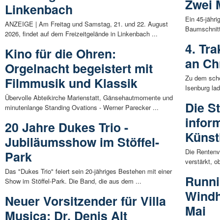
Zwei 
Linkenbach
Ein 45-jähri
ANZEIGE | Am Freitag und Samstag, 21. und 22. August
Baumschnitt
2026, findet auf dem Freizeitgelände in Linkenbach ...
4. Tra
Kino für die Ohren:
an Ch
Orgelnacht begeistert mit
Zu dem schon
Filmmusik und Klassik
Isenburg la
Übervolle Abteikirche Marienstatt, Gänsehautmomente und
Die S
minutenlange Standing Ovations - Werner Parecker ...
infor
20 Jahre Dukes Trio -
Künst
Jubiläumsshow im Stöffel-
Die Rentenv
Park
verstärkt, o
Das "Dukes Trio" feiert sein 20-jähriges Bestehen mit einer
Runni
Show im Stöffel-Park. Die Band, die aus dem ...
Windh
Neuer Vorsitzender für Villa
Mai
Musica: Dr. Denis Alt