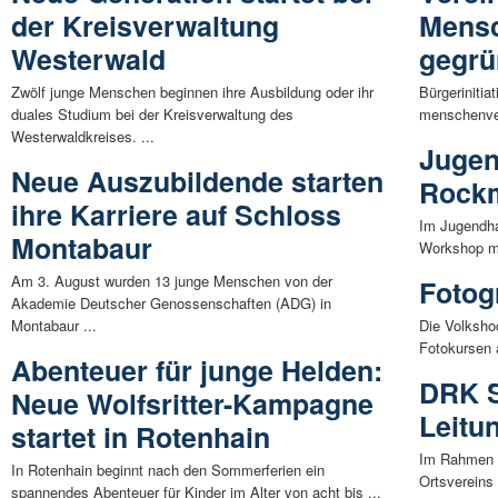
der Kreisverwaltung
Mensc
Westerwald
gegrü
Zwölf junge Menschen beginnen ihre Ausbildung oder ihr
Bürgerinitia
duales Studium bei der Kreisverwaltung des
menschenver
Westerwaldkreises. ...
Jugen
Neue Auszubildende starten
Rock
ihre Karriere auf Schloss
Im Jugendha
Montabaur
Workshop mi
Am 3. August wurden 13 junge Menschen von der
Fotogr
Akademie Deutscher Genossenschaften (ADG) in
Montabaur ...
Die Volksho
Fotokursen 
Abenteuer für junge Helden:
DRK S
Neue Wolfsritter-Kampagne
Leitu
startet in Rotenhain
Im Rahmen d
In Rotenhain beginnt nach den Sommerferien ein
Ortsvereins 
spannendes Abenteuer für Kinder im Alter von acht bis ...