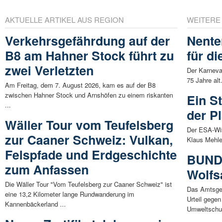
AKTUELLE ARTIKEL AUS REGION
WEITERE
Verkehrsgefährdung auf der
Nente
B8 am Hahner Stock führt zu
für d
zwei Verletzten
Der Karneva
75 Jahre alt
Am Freitag, dem 7. August 2026, kam es auf der B8
zwischen Hahner Stock und Arnshöfen zu einem riskanten
Ein S
...
der P
Wäller Tour vom Teufelsberg
Der ESA-Wis
zur Caaner Schweiz: Vulkan,
Klaus Mehlem
Felspfade und Erdgeschichte
BUND 
zum Anfassen
Wolfs
Die Wäller Tour "Vom Teufelsberg zur Caaner Schweiz" ist
Das Amtsger
eine 13,2 Kilometer lange Rundwanderung im
Urteil gegen
Kannenbäckerland ...
Umweltschut