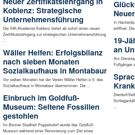
Neuer Zertifikatslehrgang in
Glück
Koblenz: Strategische
Neuer
Unternehmensführung
In Hachenbur
Die IHK-Akademie Koblenz bietet ab sofort einen neuen
eröffnet. Die
Zertifikatslehrgang zur strategischen Unternehmensführung
19-Jä
...
an Unf
Wäller Helfen: Erfolgsbilanz
Am Dienstag
nach sieben Monaten
Fußgänger an
Sozialkaufhaus in Montabaur
Sprac
Vor sieben Monaten hat der Verein Wäller Helfen e.V. das
Kran
Sozialkaufhaus in Montabaur übernommen. Die ...
Dierdorf/Se
Einbruch im Goldfuß-
Schlaganfal
Museum: Seltene Fossilien
...
gestohlen
Im Bonner Stadtteil Poppelsdorf wurde das Goldfuß-
Museum während einer Renovierung zum Ziel eines