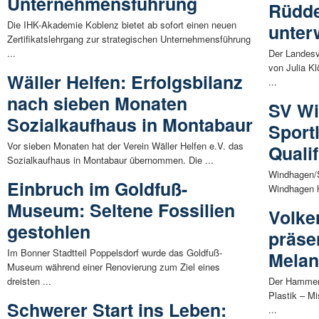
Unternehmensführung
Rüdde
Die IHK-Akademie Koblenz bietet ab sofort einen neuen
unter
Zertifikatslehrgang zur strategischen Unternehmensführung
...
Der Landesv
von Julia K
Wäller Helfen: Erfolgsbilanz
...
nach sieben Monaten
SV Wi
Sozialkaufhaus in Montabaur
Sportl
Vor sieben Monaten hat der Verein Wäller Helfen e.V. das
Qualif
Sozialkaufhaus in Montabaur übernommen. Die ...
Windhagen/S
Einbruch im Goldfuß-
Windhagen ha
Museum: Seltene Fossilien
Volke
gestohlen
präse
Im Bonner Stadtteil Poppelsdorf wurde das Goldfuß-
Mela
Museum während einer Renovierung zum Ziel eines
dreisten ...
Der Hammer K
Plastik – M
Schwerer Start ins Leben:
...