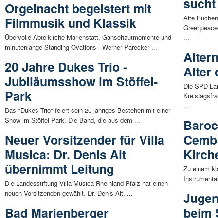
sucht
Orgelnacht begeistert mit
Alte Buchen
Filmmusik und Klassik
Greenpeace 
Übervolle Abteikirche Marienstatt, Gänsehautmomente und
...
minutenlange Standing Ovations - Werner Parecker ...
Alter
20 Jahre Dukes Trio -
Alter 
Jubiläumsshow im Stöffel-
Die SPD-Lan
Park
Kreistagsfr
...
Das "Dukes Trio" feiert sein 20-jähriges Bestehen mit einer
Show im Stöffel-Park. Die Band, die aus dem ...
Baroc
Neuer Vorsitzender für Villa
Cemba
Musica: Dr. Denis Alt
Kirch
übernimmt Leitung
Zu einem kl
Instrumental
Die Landesstiftung Villa Musica Rheinland-Pfalz hat einen
neuen Vorsitzenden gewählt. Dr. Denis Alt, ...
Jugen
Bad Marienberger
beim 