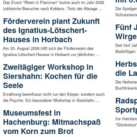
Das Event "Rhein in Flammen" lockte auch im Jahr 2026
zahlreiche Besucher nach Koblenz. Trotz der Absage ...
Die Spielge
Schusslaune
Förderverein plant Zukunft
Fünf 
des Ignatius-Lötschert-
Wirge
Hauses in Horbach
Seit fünf Ja
Am 20. August 2026 trifft sich der Förderverein des
Bedürftigen
Ignatius-Lötschert-Hauses in Horbach zur jährlichen ...
Herbs
Zweitägiger Workshop in
die L
Siershahn: Kochen für die
Die Herbstw
Seele
Buchfinkenl
Ernährung beeinflusst nicht nur den Körper, sondern auch
Radsp
die Psyche. Ein besonderer Workshop in Siershahn ...
Sport
Museumsfest in
Ins rheinlan
Hachenburg: Mitmachspaß
"Glückstour
vom Korn zum Brot