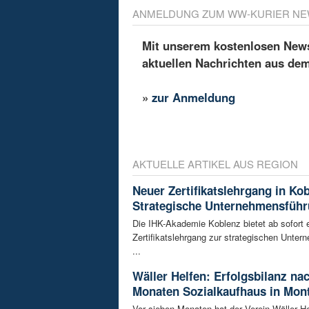
ANMELDUNG ZUM WW-KURIER NE
Mit unserem kostenlosen Newsl
aktuellen Nachrichten aus de
»
zur Anmeldung
AKTUELLE ARTIKEL AUS REGION
Neuer Zertifikatslehrgang in Ko
Strategische Unternehmensfüh
Die IHK-Akademie Koblenz bietet ab sofort 
Zertifikatslehrgang zur strategischen Unte
...
Wäller Helfen: Erfolgsbilanz na
Monaten Sozialkaufhaus in Mon
Vor sieben Monaten hat der Verein Wäller He