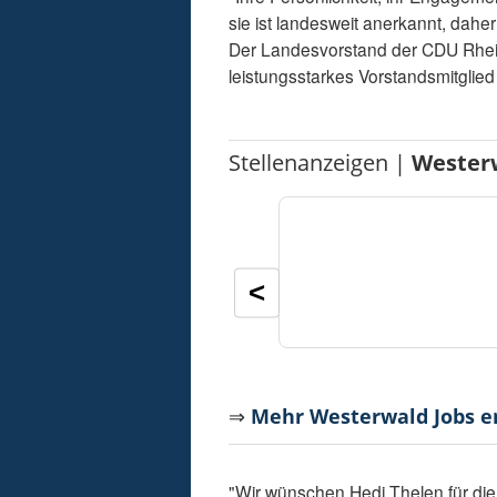
sie ist landesweit anerkannt, dahe
Der Landesvorstand der CDU Rheinla
leistungsstarkes Vorstandsmitglie
Stellenanzeigen |
Wester
<
⇒
Mehr Westerwald Jobs 
"Wir wünschen Hedi Thelen für die 