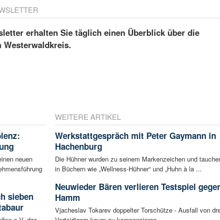
WSLETTER
etter erhalten Sie täglich einen Überblick über die
m Westerwaldkreis.
WEITERE ARTIKEL
blenz:
Werkstattgespräch mit Peter Gaymann in
rung
Hachenburg
einen neuen
Die Hühner wurden zu seinem Markenzeichen und tauche
rnehmensführung
in Büchern wie „Wellness-Hühner“ und „Huhn à la ...
Neuwieder Bären verlieren Testspiel gege
ch sieben
Hamm
tabaur
Vjacheslav Tokarev doppelter Torschütze - Ausfall von dre
lfen e.V. das
Verteidigern kaum zu kompensieren