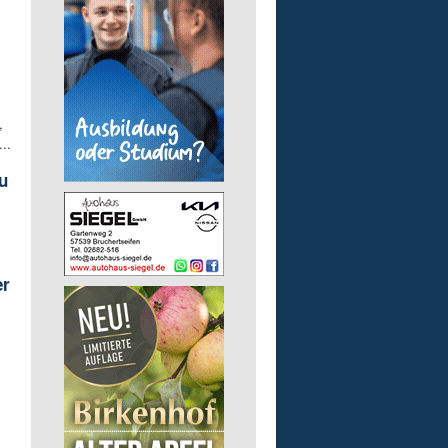
,
..
u
er