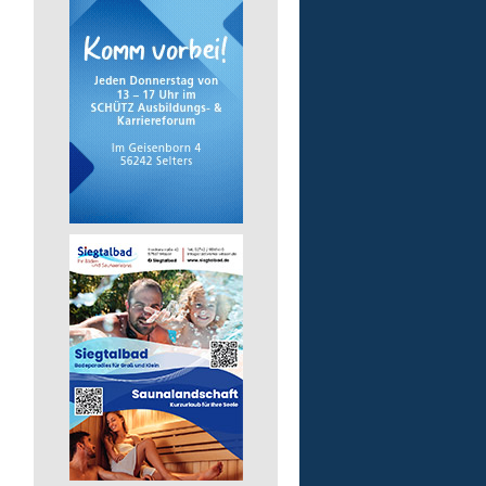
Pädagogische Fachkraft
für die Tagesförderstätt
Lebenshilfe im Landkreis Altenk
GmbH
57632 Flammersfeld