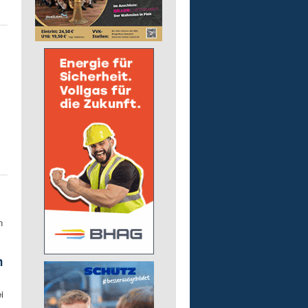
n
n
i