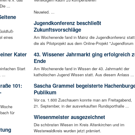
ie ...
Neuwied. ...
Seltene
Jugendkonferenz beschließt
Zukunftsvorschläge
Goldfuß-
l eines
Am Wochenende fand in Mainz die Jugendkonferenz statt
die als Pilotprojekt aus dem Online-Projekt "Jugendforum .
leiner Kater
43. Wissener Jahrmarkt ging erfolgreich z
Ende
infachen Start
Am Wochenende fand in Wissen der 43. Jahrmarkt der
 ...
katholischen Jugend Wissen statt. Aus diesem Anlass ...
raße 101:
Sascha Grammel begeisterte Hachenburg
-
Publikum
Vor ca. 1.600 Zuschauern konnte man am Freitagabend,
21. September, in der ausverkauften Rundsporthalle ...
n Woche
bach für
Wiesenmeister ausgezeichnet
Die schönsten Wiesen im Kreis Altenkirchen und im
ltung
Westerwaldkreis wurden jetzt prämiert.