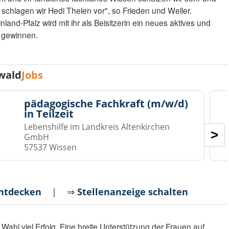
r schlagen wir Hedi Thelen vor", so Frieden und Weller.
nd-Pfalz wird mit ihr als Beisitzerin ein neues aktives und
d gewinnen.
wald
Jobs
pädagogische Fachkraft (m/w/d)
in Teilzeit
Lebenshilfe im Landkreis Altenkirchen
>
GmbH
57537 Wissen
entdecken
| ⇒
Stellenanzeige schalten
Wahl viel Erfolg. Eine breite Unterstützung der Frauen auf