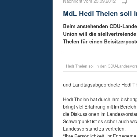
Nachricht vom 23.09.2012
MdL Hedi Thelen soll
Beim anstehenden CDU-Landesp
Union will die stellvertreten
Thelen für einen Beisitzerpos
Hedi Thelen soll in den CDU-Landesvor
und Landtagsabgeordnete Hedi Thele
Hedi Thelen hat durch ihre bisherig
bringt viel Erfahrung mit im Bere
die Diskussionen im Landesvorstan
Schwerpunkt ist es sicher auch wich
Landesvorstand zu vertreten.
"Ihre Persönlichkeit, ihr Engageme