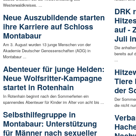
Westerwaldkreises. ...
DRK r
Neue Auszubildende starten
Hitze
ihre Karriere auf Schloss
auf -
Montabaur
Juli i
Am 3. August wurden 13 junge Menschen von der
Die anhalte
Akademie Deutscher Genossenschaften (ADG) in
bereits auf
Montabaur ...
...
Abenteuer für junge Helden:
Hitze
Neue Wolfsritter-Kampagne
Tiere
startet in Rotenhain
der S
In Rotenhain beginnt nach den Sommerferien ein
Der Sommer 
spannendes Abenteuer für Kinder im Alter von acht bis ...
die nicht n
Selbsthilfegruppe in
Verb
Montabaur: Unterstützung
Hache
für Männer nach sexueller
Nachw