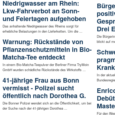
Niedrigwasser am Rhein:
Bürger
Lkw-Fahrverbot an Sonn-
posit
und Feiertagen aufgehoben
Gespr
Das anhaltende Niedrigwasser des Rheins sorgt für
Drei 
erhebliche Belastungen in den Lieferketten. Um die ...
Die Bürgerin
Warnung: Rückstände von
blickt auf m
Pflanzenschutzmitteln in Bio-
Schwe
Matcha-Tee entdeckt
pragm
In einem Bio-Matcha-Teepulver der Berliner Firma TryMoin
Krank
GmbH wurden schädliche Rückstände des Wirkstoffs ...
In der aktu
41-jährige Frau aus Bonn
Bundesregier
vermisst - Polizei sucht
Enric
öffentlich nach Dorothea G.
Debüt
Die Bonner Polizei wendet sich an die Öffentlichkeit, um bei
Maste
der Suche nach der 41-jährigen Dorothea ...
Für den Wes