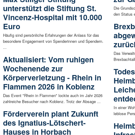
unterstützt die Stiftung St.
Die Grundsc
den Status 
Vincenz-Hospital mit 10.000
Euro
Brexb
abgew
Häufig sind persönliche Erfahrungen der Anlass für das
besondere Engagement von Spenderinnen und Spendern.
zurü
...
Das Verwalt
Aktualisiert: Vom ruhigen
Brexbachtal
Wochenende zur
Todes
Körperverletzung - Rhein in
Heimb
Flammen 2026 in Koblenz
Leich
Das Event "Rhein in Flammen" lockte auch im Jahr 2026
entde
zahlreiche Besucher nach Koblenz. Trotz der Absage ...
In einer Wo
Förderverein plant Zukunft
leblose Pers
des Ignatius-Lötschert-
Heimb
Hauses in Horbach
Infras