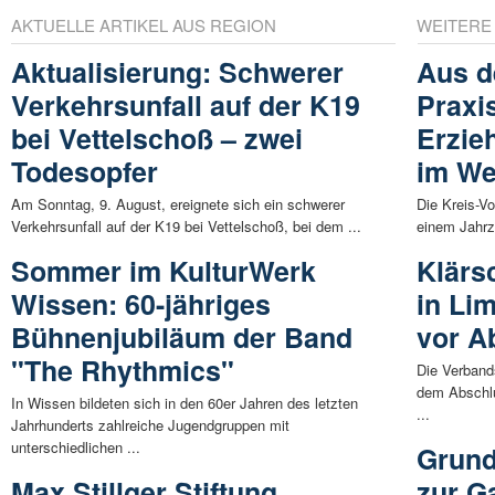
AKTUELLE ARTIKEL AUS REGION
WEITERE
Aktualisierung: Schwerer
Aus d
Verkehrsunfall auf der K19
Praxis
bei Vettelschoß – zwei
Erzieh
Todesopfer
im We
Am Sonntag, 9. August, ereignete sich ein schwerer
Die Kreis-Vo
Verkehrsunfall auf der K19 bei Vettelschoß, bei dem ...
einem Jahrze
Sommer im KulturWerk
Klärs
Wissen: 60-jähriges
in Li
Bühnenjubiläum der Band
vor A
"The Rhythmics"
Die Verban
dem Abschlu
In Wissen bildeten sich in den 60er Jahren des letzten
...
Jahrhunderts zahlreiche Jugendgruppen mit
unterschiedlichen ...
Grund
Max Stillger Stiftung
zur G