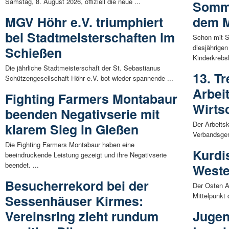
Samstag, 8. August 2026, offiziell die neue ...
Somme
MGV Höhr e.V. triumphiert
dem M
bei Stadtmeisterschaften im
Schon mit S
diesjährige
Schießen
Kinderkrebsh
Die jährliche Stadtmeisterschaft der St. Sebastianus
13. Tr
Schützengesellschaft Höhr e.V. bot wieder spannende ...
Arbei
Fighting Farmers Montabaur
Wirts
beenden Negativserie mit
Der Arbeits
klarem Sieg in Gießen
Verbandsgem
Die Fighting Farmers Montabaur haben eine
Kurdi
beeindruckende Leistung gezeigt und ihre Negativserie
beendet. ...
Weste
Besucherrekord bei der
Der Osten A
Mittelpunkt 
Sessenhäuser Kirmes:
Vereinsring zieht rundum
Jugen