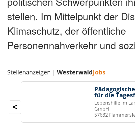
politischen Schwerpunkten i
stellen. Im Mittelpunkt der D
Klimaschutz, der öffentliche
Personennahverkehr und sozia
Stellenanzeigen |
Westerwald
Jobs
Pädagogische
für die Tages
Lebenshilfe im La
<
GmbH
57632 Flammersf