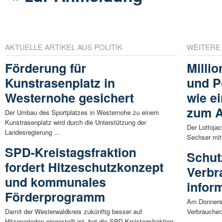
AKTUELLE ARTIKEL AUS POLITIK
WEITERE
Förderung für
Milli
Kunstrasenplatz in
und P
Westernohe gesichert
wie e
zum A
Der Umbau des Sportplatzes in Westernohe zu einem
Kunstrasenplatz wird durch die Unterstützung der
Der Lottojac
Landesregierung ...
Sechser mit
SPD-Kreistagsfraktion
Schut
fordert Hitzeschutzkonzept
Verbr
und kommunales
infor
Förderprogramm
Am Donnersta
Damit der Westerwaldkreis zukünftig besser auf
Verbraucherz
Hitzeperioden eingestellt ist, hat die SPD-Kreistagsfraktion