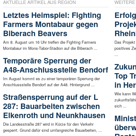
AKTUELLE ARTIKEL AUS REGION
WEITERE
Letztes Heimspiel: Fighting
Erfol
Farmers Montabaur gegen
Proje
Biberach Beavers
Rhein
Am 8. August um 16 Uhr treffen die Fighting Farmers
Das Projekt
Montabaur im Mons-Tabor-Stadion auf die Biberach ...
positives Zw
...
Temporäre Sperrung der
Zukun
A48-Anschlussstelle Bendorf
Top T
Im August kommt es zu einer temporären Sperrung der
in He
Anschlussstelle Bendorf auf der A48. Hintergrund ...
Wie kann Wa
Straßensperrung auf der L
zukunftsfäh
287: Bauarbeiten zwischen
sich ...
Elkenroth und Neunkhausen
Minis
Die Landesstraße 287 wird in Kürze für den Verkehr
überw
gesperrt. Grund dafür sind umfangreiche Bauarbeiten, ...