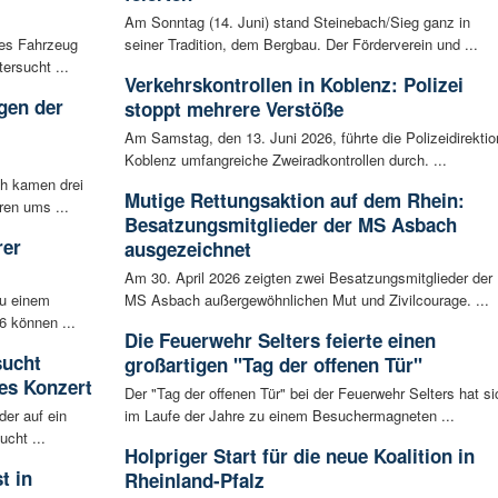
Am Sonntag (14. Juni) stand Steinebach/Sieg ganz in
les Fahrzeug
seiner Tradition, dem Bergbau. Der Förderverein und ...
ersucht ...
Verkehrskontrollen in Koblenz: Polizei
gen der
stoppt mehrere Verstöße
i
Am Samstag, den 13. Juni 2026, führte die Polizeidirektio
Koblenz umfangreiche Zweiradkontrollen durch. ...
ch kamen drei
Mutige Rettungsaktion auf dem Rhein:
ren ums ...
Besatzungsmitglieder der MS Asbach
rer
ausgezeichnet
Am 30. April 2026 zeigten zwei Besatzungsmitglieder der
zu einem
MS Asbach außergewöhnlichen Mut und Zivilcourage. ...
6 können ...
Die Feuerwehr Selters feierte einen
sucht
großartigen "Tag der offenen Tür"
es Konzert
Der "Tag der offenen Tür" bei der Feuerwehr Selters hat si
der auf ein
im Laufe der Jahre zu einem Besuchermagneten ...
cht ...
Holpriger Start für die neue Koalition in
t in
Rheinland-Pfalz