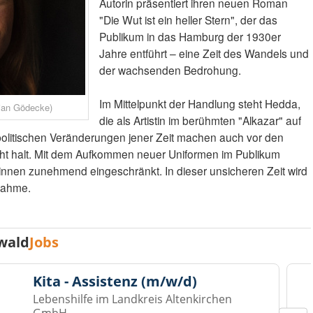
Autorin präsentiert ihren neuen Roman
"Die Wut ist ein heller Stern", der das
Publikum in das Hamburg der 1930er
Jahre entführt – eine Zeit des Wandels und
der wachsenden Bedrohung.
Im Mittelpunkt der Handlung steht Hedda,
ian Gödecke)
die als Artistin im berühmten "Alkazar" auf
 politischen Veränderungen jener Zeit machen auch vor den
ht halt. Mit dem Aufkommen neuer Uniformen im Publikum
innen zunehmend eingeschränkt. In dieser unsicheren Zeit wird
nahme.
wald
Jobs
Kita - Assistenz (m/w/d)
Lebenshilfe im Landkreis Altenkirchen
GmbH