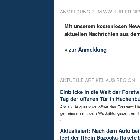
ANMELDUNG ZUM WW-KURIER NE
Mit unserem kostenlosen Newsl
aktuellen Nachrichten aus de
»
zur Anmeldung
AKTUELLE ARTIKEL AUS REGION
Einblicke in die Welt der Forstw
Tag der offenen Tür in Hachenb
Am 16. August 2026 öffnet das Forstamt H
gemeinsam mit dem Waldbildungszentrum R
...
Aktualisiert: Nach dem Auto bei
legt der Rhein Bazooka-Rakete 