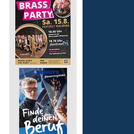
Kita - Assistenz (m/w/d)
Lebenshilfe im Landkreis Altenk
GmbH