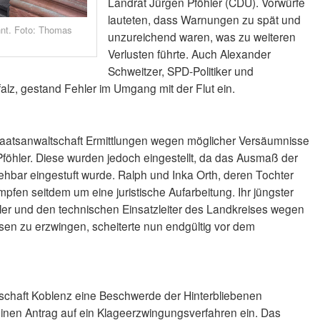
Landrat Jürgen Pföhler (CDU). Vorwürfe
lauteten, dass Warnungen zu spät und
hnt. Foto: Thomas
unzureichend waren, was zu weiteren
Verlusten führte. Auch Alexander
Schweitzer, SPD-Politiker und
alz, gestand Fehler im Umgang mit der Flut ein.
Staatsanwaltschaft Ermittlungen wegen möglicher Versäumnisse
föhler. Diese wurden jedoch eingestellt, da das Ausmaß der
ehbar eingestuft wurde. Ralph und Inka Orth, deren Tochter
mpfen seitdem um eine juristische Aufarbeitung. Ihr jüngster
ler und den technischen Einsatzleiter des Landkreises wegen
ssen zu erzwingen, scheiterte nun endgültig vor dem
chaft Koblenz eine Beschwerde der Hinterbliebenen
einen Antrag auf ein Klageerzwingungsverfahren ein. Das