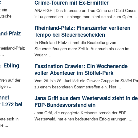
t
Crime-Touren mit Ex-Ermittler
 ein
ANZEIGE | Das Interesse an True Crime und Cold Cases
utsche
ist ungebrochen – solange man nicht selbst zum Opfer ...
Rheinland-Pfalz: Finanzämter verlieren
nd-Pfalz
Tempo bei Steuerbescheiden
In Rheinland-Pfalz nimmt die Bearbeitung von
heinland-Pfalz
Steuererklärungen mehr Zeit in Anspruch als noch im
...
Vorjahr. ...
: Ebling
Faszination Crawler: Ein Wochenende
voller Abenteuer im Stöffel-Park
hren auf der
Vom 26. bis 28. Juni lädt die Crawler-Gruppe im Stöffel-Pa
igen ...
zu einem besonderen Sommertreffen ein. Hier ...
nnef
Jana Gräf aus dem Westerwald zieht in d
 L272 bei
FDP-Bundesvorstand ein
Jana Gräf, die engagierte Kreisvorsitzende der FDP
ete sich in
Westerwald, hat einen bedeutenden Erfolg errungen. ...
e ...