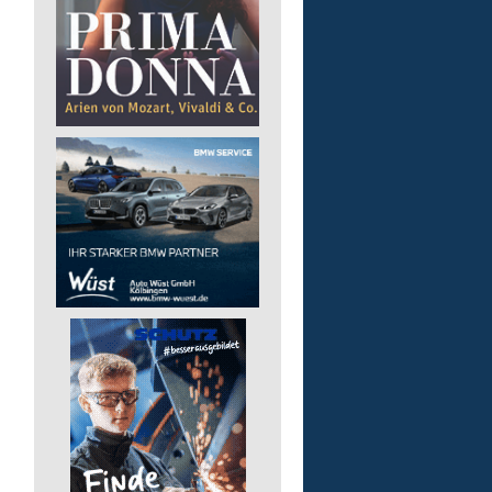
Kita - Assistenz (m/w/d)
Lebenshilfe im Landkreis Altenk
GmbH
51598 Friesenhagen