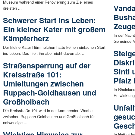
Museum während einer Renovierung zum Ziel eines
Vanda
dreisten ...
Busha
Schwerer Start ins Leben:
Zeuge
Ein kleiner Kater mit großem
In der Nach
Kämpferherz
Gemeinde M
Der kleine Kater Hümmelchen hatte keinen einfachen Start
Steig
ins Leben. Das hielt ihn aber nicht davon ab, ...
Diskr
Straßensperrung auf der
Sinti
Kreisstraße 101:
Pfalz 
Umleitungen zwischen
In Rheinland
Ruppach-Goldhausen und
Entwicklung:
Großholbach
Unfall
Die Kreisstraße 101 wird in der kommenden Woche
gesuc
zwischen Ruppach-Goldhausen und Großholbach für
notwendige ...
Gesch
Wichtige Hinweise zur
In Hattert 