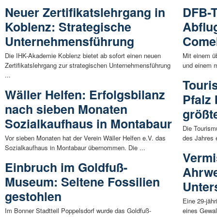
Neuer Zertifikatslehrgang in
DFB-T
Koblenz: Strategische
Abflug
Unternehmensführung
Come
Die IHK-Akademie Koblenz bietet ab sofort einen neuen
Mit einem ü
Zertifikatslehrgang zur strategischen Unternehmensführung
und einem m
...
Touri
Wäller Helfen: Erfolgsbilanz
Pfalz
nach sieben Monaten
größ
Sozialkaufhaus in Montabaur
Die Tourism
Vor sieben Monaten hat der Verein Wäller Helfen e.V. das
des Jahres 
Sozialkaufhaus in Montabaur übernommen. Die ...
Vermi
Einbruch im Goldfuß-
Ahrwe
Museum: Seltene Fossilien
Unter
gestohlen
Eine 29-jäh
Im Bonner Stadtteil Poppelsdorf wurde das Goldfuß-
eines Gewalt