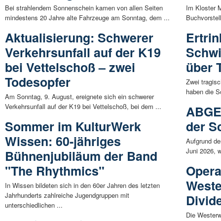
Bei strahlendem Sonnenschein kamen von allen Seiten
Im Kloster M
mindestens 20 Jahre alte Fahrzeuge am Sonntag, dem ...
Buchvorstel
Aktualisierung: Schwerer
Ertri
Verkehrsunfall auf der K19
Schwi
bei Vettelschoß – zwei
über 
Todesopfer
Zwei tragisc
haben die S
Am Sonntag, 9. August, ereignete sich ein schwerer
Verkehrsunfall auf der K19 bei Vettelschoß, bei dem ...
ABGES
Sommer im KulturWerk
der S
Wissen: 60-jähriges
Aufgrund de
Juni 2026, 
Bühnenjubiläum der Band
"The Rhythmics"
Opera
Weste
In Wissen bildeten sich in den 60er Jahren des letzten
Jahrhunderts zahlreiche Jugendgruppen mit
Divid
unterschiedlichen ...
Die Westerw