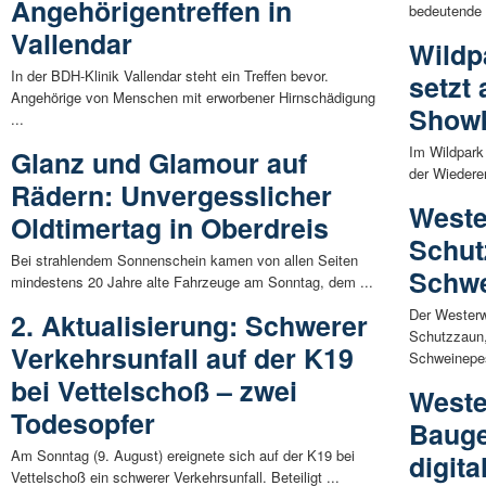
Angehörigentreffen in
bedeutende 
Vallendar
Wildp
In der BDH-Klinik Vallendar steht ein Treffen bevor.
setzt 
Angehörige von Menschen mit erworbener Hirnschädigung
Show
...
Im Wildpark
Glanz und Glamour auf
der Wiederer
Rädern: Unvergesslicher
Weste
Oldtimertag in Oberdreis
Schut
Bei strahlendem Sonnenschein kamen von allen Seiten
Schwe
mindestens 20 Jahre alte Fahrzeuge am Sonntag, dem ...
Der Westerw
2. Aktualisierung: Schwerer
Schutzzaun,
Verkehrsunfall auf der K19
Schweinepes
bei Vettelschoß – zwei
Weste
Todesopfer
Bauge
Am Sonntag (9. August) ereignete sich auf der K19 bei
digita
Vettelschoß ein schwerer Verkehrsunfall. Beteiligt ...