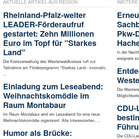
AKTUELLE ARTIKEL AUS REGION
WEITERE
Rheinland-Pfalz-weiter
Erneu
LEADER-Förderaufruf
Sachb
gestartet: Zehn Millionen
Pkw-D
Euro im Topf für "Starkes
Hach
Land"
In der Nach
ereignete si
Die Kreisverwaltung des Westerwaldkreises ruft zur
Teilnahme am Förderprogramm "Starkes Land - innovativ,
Entde
...
Weste
Einladung zum Leseabend:
Die Westerw
Weihnachtskomödie im
Möglichkeit
Raum Montabaur
CDU-L
Im Raum Montabaur wird ein Leseabend für eine neue
besti
Weihnachtskomödie organisiert. Alle Interessierten, ...
Führu
Humor als Brücke:
Die CDU-Land