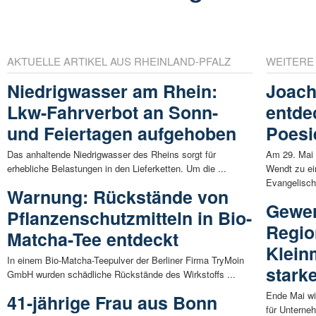
AKTUELLE ARTIKEL AUS RHEINLAND-PFALZ
WEITERE
Niedrigwasser am Rhein:
Joach
Lkw-Fahrverbot an Sonn-
entde
und Feiertagen aufgehoben
Poesi
Das anhaltende Niedrigwasser des Rheins sorgt für
Am 29. Mai
erhebliche Belastungen in den Lieferketten. Um die ...
Wendt zu ei
Evangelische
Warnung: Rückstände von
Gewer
Pflanzenschutzmitteln in Bio-
Region
Matcha-Tee entdeckt
Klein
In einem Bio-Matcha-Teepulver der Berliner Firma TryMoin
stark
GmbH wurden schädliche Rückstände des Wirkstoffs ...
Ende Mai wi
41-jährige Frau aus Bonn
für Unterne